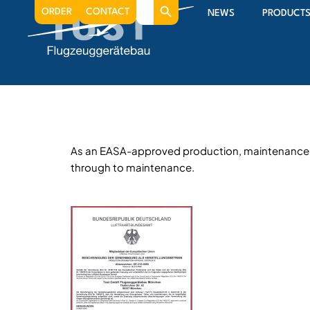
Search
Approvals
ORDER
CONTACT
NEWS
PRODUCT
for:
As an EASA-approved production, maintenance, a
through to maintenance.