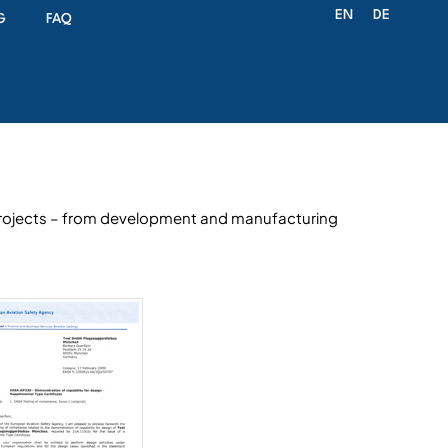
EN
DE
G
FAQ
 projects – from development and manufacturing