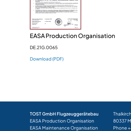
EASA Production Organisation
DE.21G.0065
Download (PDF)
TOST GmbH Flugzeuggerätebau
Thalkirc
EASA Production Organisation
80337 M
EASA Maintenance Organisation
Phone 