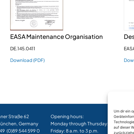
EASA Maintenance Organisation
Des
DE.145.0411
EAS
Download (PDF)
Down
Um dir ein 
hner Straße 62
Opening hours:
Geräteinfor
Technologie
ünchen, Germany
Monday through Thursday: 8 a.m. to 5 
auf dieser W
+49
(0)89 544 599 0
Friday: 8 a.m. to 3 p.m.
zurückziehs