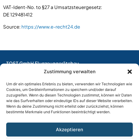
VAT-Ident-No. to §27 a Umsatzsteuergesetz:
DE 129481412
Source:
https://www.e-recht24.de
TOST GmbH Flugzeuggerätebau
EASA Production Organisation
Zustimmung verwalten
EASA Maintenance Organisation
Um dir ein optimales Erlebnis zu bieten, verwenden wir Technologien wie
Design Organisation
Cookies, um Geräteinformationen zu speichern und/oder darauf
zuzugreifen. Wenn du diesen Technologien zustimmst, können wir Daten
Thalkirchner Straße 62
wie das Surfverhalten oder eindeutige IDs auf dieser Website verarbeiten.
80337 München, Germany
Wenn du deine Zustimmung nicht erteilst oder zurückziehst, können
Phone +49
(0)89 544 599 0
bestimmte Merkmale und Funktionen beeinträchtigt werden.
Email:
info@tost.de
Akzeptieren
Opening hours: