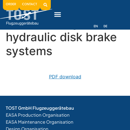
Instruction for filling
ORDER
CONTACT
and bleeding
EN
DE
hydraulic disk brake
systems
PDF download
TOST GmbH Flugzeuggerätebau
EASA Production Organisation
EASA Maintenance Organisation
Design Organisation