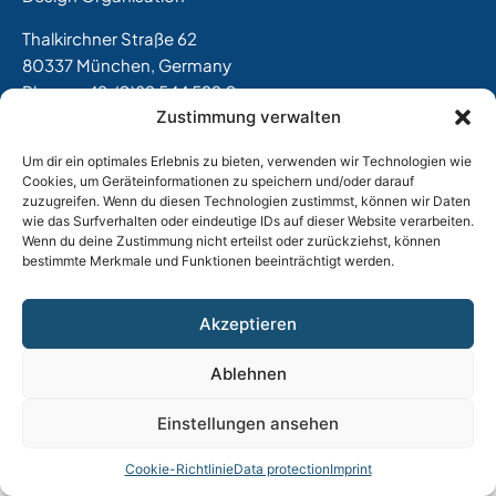
Thalkirchner Straße 62
80337 München, Germany
Phone +49
(0)89 544 599 0
Zustimmung verwalten
Email:
info@tost.de
Opening hours:
Um dir ein optimales Erlebnis zu bieten, verwenden wir Technologien wie
Cookies, um Geräteinformationen zu speichern und/oder darauf
Monday through Thursday: 8 a.m. to 5 p.m.
zuzugreifen. Wenn du diesen Technologien zustimmst, können wir Daten
Friday: 8 a.m. to 3 p.m.
wie das Surfverhalten oder eindeutige IDs auf dieser Website verarbeiten.
Wenn du deine Zustimmung nicht erteilst oder zurückziehst, können
bestimmte Merkmale und Funktionen beeinträchtigt werden.
Imprint
|
Data Privacy
|
GTC
Akzeptieren
Ablehnen
Einstellungen ansehen
Cookie-Richtlinie
Data protection
Imprint