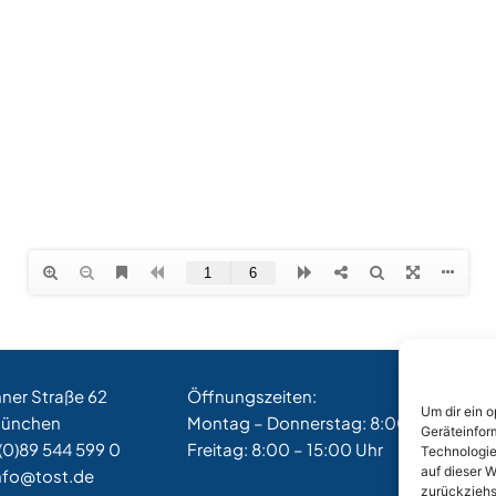
hner Straße 62
Öffnungszeiten:
Um dir ein 
München
Montag – Donnerstag: 8:00 – 17:00 Uh
Geräteinfor
(0)89 544 599 0
Freitag: 8:00 – 15:00 Uhr
Technologie
auf dieser W
nfo@tost.de
zurückziehs