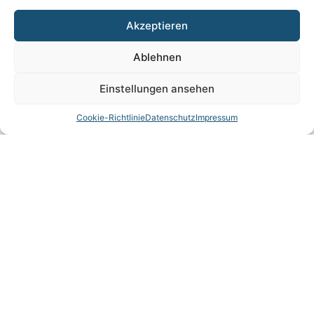
Ob in der Luftfahrttechnik, im kaufmännischen
Akzeptieren
Bereich oder mit einer Initiativbewerbung – wir
Ablehnen
freuen uns auf engagierte Menschen, die
gemeinsam mit uns die Zukunft gestalten
Einstellungen ansehen
möchten.
Cookie-Richtlinie
Datenschutz
Impressum
Jetzt informieren und bewerben:
https://www.tost.de/karriere
Wir freuen uns darauf, Sie kennenzulernen!