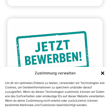
Zustimmung verwalten
Um dir ein optimales Erlebnis zu bieten, verwenden wir Technologien wie
Verstärken Sie unser Team!
Cookies, um Geräteinformationen zu speichern und/oder darauf
Sie suchen eine neue berufliche Herausforderung
zuzugreifen. Wenn du diesen Technologien zustimmst, können wir Daten
wie das Surfverhalten oder eindeutige IDs auf dieser Website verarbeiten.
in einem innovativen, familiengeführten
Wenn du deine Zustimmung nicht erteilst oder zurückziehst, können
Unternehmen? Dann sind Sie bei TOST genau
bestimmte Merkmale und Funktionen beeinträchtigt werden.
richtig.