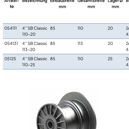
Artikel-
Bezeichnung
Einbaubreite
Gesamtbreite
Lager Ø
B
Nr
mm
mm
mm
054111
4′′ SB Classic
85
110
20
2
110-20
4
054131
4′′ SB Classic
85
113
20
2
113-20
4
05125
4′′ SB Classic
85
110
25
2
110-25
4