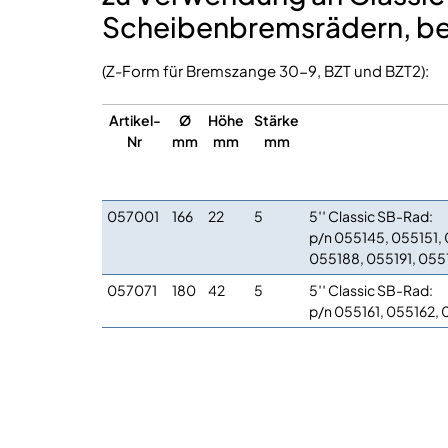
Scheibenbremsrädern, be
(Z-Form für Bremszange 30-9, BZT und BZT2):
Artikel-
Ø
Höhe
Stärke
Nr
mm
mm
mm
057001
166
22
5
5′′ Classic SB-Rad:
p/n 055145, 055151,
055188, 055191, 055
057071
180
42
5
5′′ Classic SB-Rad:
p/n 055161, 055162, 