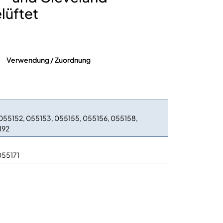
lüftet
Verwendung / Zuordnung
 055152, 055153, 055155, 055156, 055158,
192
055171