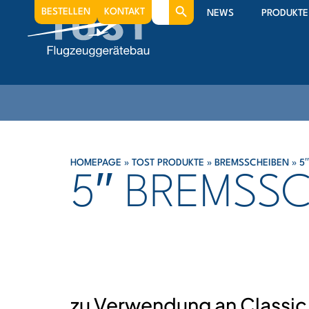
Search
BESTELLEN
KONTAKT
NEWS
PRODUKTE
for:
HOMEPAGE
»
TOST PRODUKTE
»
BREMSSCHEIBEN
»
5
5′′ BREMSS
zu Verwendung an Classic