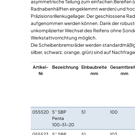
asymmetrische Teilung zum einfachen Bereifen (
Radnabenhälften eingeklemmt werden) und hoch
Präzisionsrillenkugellager. Der geschlossene Ra
aufgenommen werden können. Dank der robusten 
unkomplizierter Wechsel des Reifens ohne Sond
Werkstattvorrichtung möglich.
Die Scheibenbremsräder werden standardmäßig bl
silber, schwarz, orange, grün) sind auf Nachfrage 
Artikel-
Bezeichnung
Einbaubreite
Gesamtbrei
Nr
mm
mm
055520
5′′ SBP
51
100
Penta
100-51-20
055523
5′′ SBP
51
103