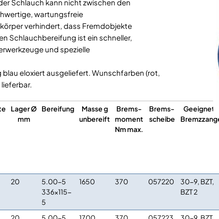
der Schlauch kann nicht zwischen den
wertige, wartungsfreie
dkörper verhindert, dass Fremdobjekte
Schlauchbereifung ist ein schneller,
erwerkzeuge und spezielle
au eloxiert ausgeliefert. Wunschfarben (rot,
lieferbar.
te
Lager Ø
Bereifung
Masse g
Brems-
Brems-
Geeignete
mm
unbereift
moment
scheibe
Bremzzang
Nm max.
20
5.00-5
1650
370
057220
30-9, BZT,
336×115-
BZT 2
5
20
5.00-5
1700
370
057223
30-9, BZT,