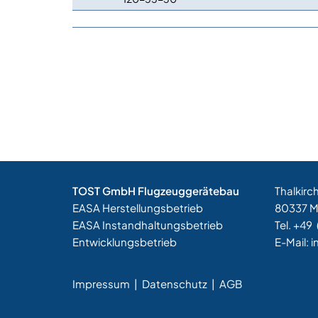
TOST GmbH Flugzeuggerätebau
Thalkirc
EASA Herstellungsbetrieb
80337 
EASA Instandhaltungsbetrieb
Tel. +49
Entwicklungsbetrieb
E-Mail:
i
Impressum
|
Datenschutz |
AGB