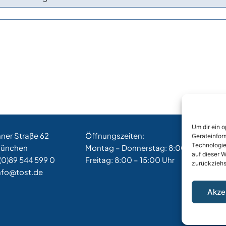
Um dir ein 
hner Straße 62
Öffnungszeiten:
Geräteinfor
Technologie
München
Montag – Donnerstag: 8:00 – 17:00 Uh
auf dieser W
(0)89 544 599 0
Freitag: 8:00 – 15:00 Uhr
zurückziehs
nfo@tost.de
Akze