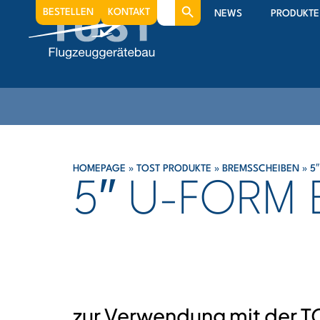
Search
BESTELLEN
KONTAKT
NEWS
PRODUKTE
for:
HOMEPAGE
»
TOST PRODUKTE
»
BREMSSCHEIBEN
»
5
5″ U-FORM
zur Verwendung mit der 