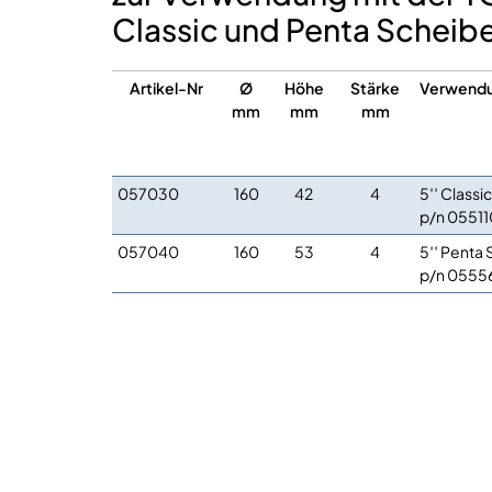
Classic und Penta Schei
Artikel-Nr
Ø
Höhe
Stärke
Verwendu
mm
mm
mm
057030
160
42
4
5′′ Class
p/n 05511
057040
160
53
4
5′′ Penta
p/n 0555