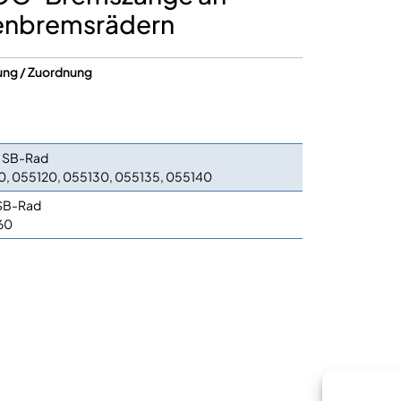
benbremsrädern
ng / Zuordnung
ic SB-Rad
0, 055120, 055130, 055135, 055140
 SB-Rad
60