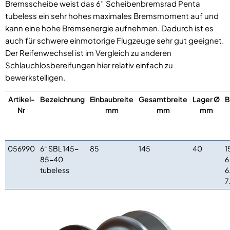
Bremsscheibe weist das 6″ Scheibenbremsrad Penta
tubeless ein sehr hohes maximales Bremsmoment auf und
kann eine hohe Bremsenergie aufnehmen. Dadurch ist es
auch für schwere einmotorige Flugzeuge sehr gut geeignet.
Der Reifenwechsel ist im Vergleich zu anderen
Schlauchlosbereifungen hier relativ einfach zu
bewerkstelligen.
Artikel-
Bezeichnung
Einbaubreite
Gesamtbreite
Lager Ø
B
Nr
mm
mm
mm
056990
6“ SBL 145-
85
145
40
1
85-40
6
tubeless
6
7