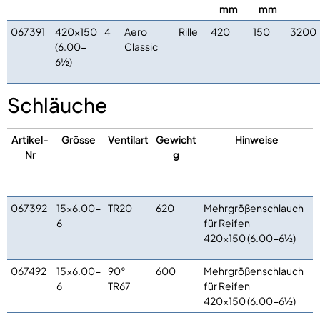
mm
mm
067391
420×150
4
Aero
Rille
420
150
3200
(6.00-
Classic
6½)
Schläuche
Artikel-
Grösse
Ventilart
Gewicht
Hinweise
Nr
g
067392
15×6.00-
TR20
620
Mehrgrößenschlauch
6
für Reifen
420×150 (6.00-6½)
067492
15×6.00-
90°
600
Mehrgrößenschlauch
6
TR67
für Reifen
420×150 (6.00-6½)