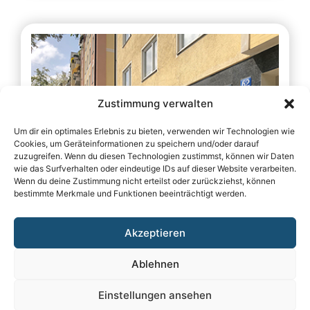
Zustimmung verwalten
Um dir ein optimales Erlebnis zu bieten, verwenden wir Technologien wie
Cookies, um Geräteinformationen zu speichern und/oder darauf
zuzugreifen. Wenn du diesen Technologien zustimmst, können wir Daten
wie das Surfverhalten oder eindeutige IDs auf dieser Website verarbeiten.
Wenn du deine Zustimmung nicht erteilst oder zurückziehst, können
bestimmte Merkmale und Funktionen beeinträchtigt werden.
More office space for TOST
Have you seen our new office premises located
Akzeptieren
directly at Thalkirchner Str. 62 in Munich?
Ablehnen
Parking and loading are still conveniently available
in the courtyard, with dedicated customer parking
Einstellungen ansehen
spaces provided.