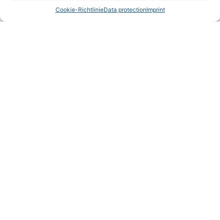
Cookie-Richtlinie
Data protection
Imprint
We look forward to your visit!
Available Throughout the Summer
Summer is vacation season – but we remain fully