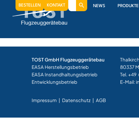
Search
1952
BESTELLEN
KONTAKT
NEWS
PRODUKTE
for:
Production of the 1st Tost nose release
TOST GmbH Flugzeuggerätebau
Thalkirc
EASA Herstellungsbetrieb
80337 
EASA Instandhaltungsbetrieb
Tel. +49
Entwicklungsbetrieb
E-Mail:
i
Impressum
|
Datenschutz |
AGB