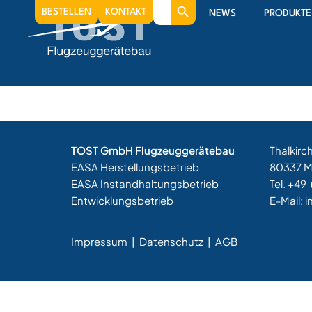
Search
1955
BESTELLEN
KONTAKT
NEWS
PRODUKTE
for:
Beginn der Fertigung von Flugzeugrädern: La
Motorflugzeuge
TOST GmbH Flugzeuggerätebau
Thalkirc
EASA Herstellungsbetrieb
80337 
EASA Instandhaltungsbetrieb
Tel. +49
Entwicklungsbetrieb
E-Mail:
i
Impressum
|
Datenschutz |
AGB