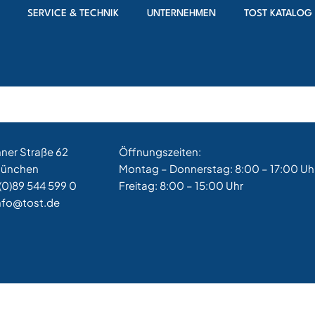
SERVICE & TECHNIK
UNTERNEHMEN
TOST KATALOG
ufräder, Backenbremsräder und hydraulische Scheibenbrems
hner Straße 62
Öffnungszeiten:
München
Montag – Donnerstag: 8:00 – 17:00 Uh
(0)89 544 599 0
Freitag: 8:00 – 15:00 Uhr
nfo@tost.de