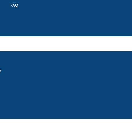
FAQ
räder für Segelflugzeuge, Motorsegler und
r