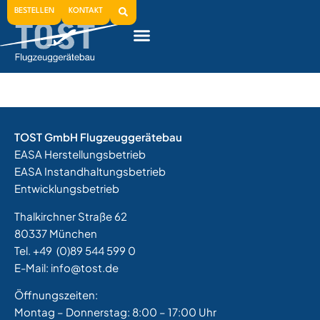
1958
BESTELLEN
KONTAKT
Schultergurt-Verstellvorrichtung für Motorflugzeuge
TOST GmbH Flugzeuggerätebau
EASA Herstellungsbetrieb
EASA Instandhaltungsbetrieb
Entwicklungsbetrieb
Thalkirchner Straße 62
80337 München
Tel. +49
(0)89 544 599 0
E-Mail:
info@tost.de
Öffnungszeiten:
Montag – Donnerstag: 8:00 – 17:00 Uhr