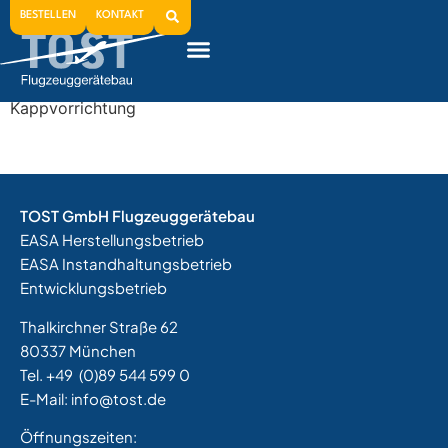
1992
BESTELLEN
KONTAKT
Tost-Produktion der Schleppseileinziehwinde mit
Kappvorrichtung
TOST GmbH Flugzeuggerätebau
EASA Herstellungsbetrieb
EASA Instandhaltungsbetrieb
Entwicklungsbetrieb
Thalkirchner Straße 62
80337 München
Tel. +49
(0)89 544 599 0
E-Mail:
info@tost.de
Öffnungszeiten: