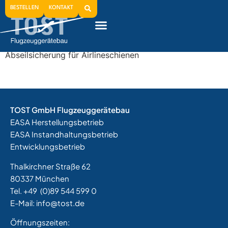
2000
BESTELLEN
KONTAKT
Für Hubschrauber-Einsatzkommandos: 1-Mann-
Abseilsicherung für Airlineschienen
TOST GmbH Flugzeuggerätebau
EASA Herstellungsbetrieb
EASA Instandhaltungsbetrieb
Entwicklungsbetrieb
Thalkirchner Straße 62
80337 München
Tel. +49
(0)89 544 599 0
E-Mail:
info@tost.de
Öffnungszeiten: