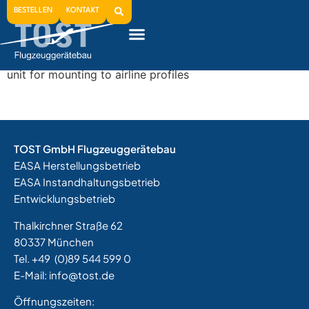
2000
BESTELLEN
KONTAKT
For helicopter task forces: 1-person rope down securing
unit for mounting to airline profiles
TOST GmbH Flugzeuggerätebau
EASA Herstellungsbetrieb
EASA Instandhaltungsbetrieb
Entwicklungsbetrieb
Thalkirchner Straße 62
80337 München
Tel. +49
(0)89 544 599 0
E-Mail:
info@tost.de
Öffnungszeiten: