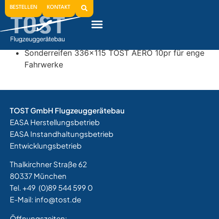
2012
BESTELLEN
KONTAKT
Mini 180 Scheibenbremsrad
Sonderreifen 336×115 TOST AERO 10pr für enge
Fahrwerke
TOST GmbH Flugzeuggerätebau
EASA Herstellungsbetrieb
EASA Instandhaltungsbetrieb
Entwicklungsbetrieb
Thalkirchner Straße 62
80337 München
Tel. +49
(0)89 544 599 0
E-Mail:
info@tost.de
Öffnungszeiten: