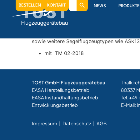
Search
2022
BESTELLEN
KONTAKT
NEWS
PRODUKTE
for:
Erweiterung der Zulassung der Bremszange 
für Motorsegler wie H36, HK36, Grob 109 un
sowie weitere Segelflugzeugtypen wie ASK1
mit TM 02-2018
TOST GmbH Flugzeuggerätebau
Thalkirc
EASA Herstellungsbetrieb
80337 
EASA Instandhaltungsbetrieb
Tel. +49
Entwicklungsbetrieb
E-Mail:
i
Impressum
|
Datenschutz |
AGB