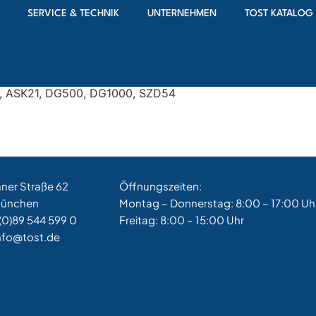
SERVICE & TECHNIK
UNTERNEHMEN
TOST KATALOG
BZT2
d Speed Canard,
3, ASK21, DG500, DG1000, SZD54
hner Straße 62
Öffnungszeiten:
München
Montag – Donnerstag: 8:00 – 17:00 Uh
(0)89 544 599 0
Freitag: 8:00 – 15:00 Uhr
nfo@tost.de