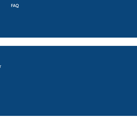
FAQ
lkirchner Str. 62: Welcome!
r