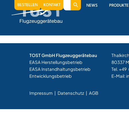
Search
2023
BESTELLEN
KONTAKT
NEWS
PRODUKTE
for:
Expansion of our company premises, new offic
TOST GmbH Flugzeuggerätebau
Thalkirc
EASA Herstellungsbetrieb
80337 
EASA Instandhaltungsbetrieb
Tel. +49
Entwicklungsbetrieb
E-Mail:
i
Impressum
|
Datenschutz |
AGB