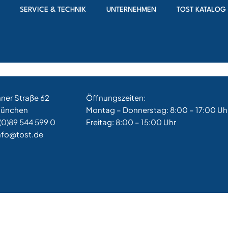
SERVICE & TECHNIK
UNTERNEHMEN
TOST KATALOG
e with a beautiful customer reception area directly at Tha
hner Straße 62
Öffnungszeiten:
München
Montag – Donnerstag: 8:00 – 17:00 Uh
(0)89 544 599 0
Freitag: 8:00 – 15:00 Uhr
nfo@tost.de