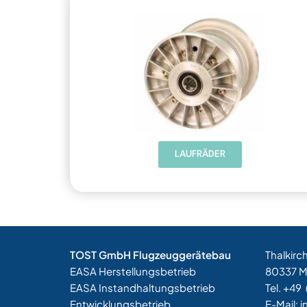
LAUFRÄDER
TOST GmbH Flugzeuggerätebau
Thalkirc
EASA Herstellungsbetrieb
80337 
EASA Instandhaltungsbetrieb
Tel. +49
Entwicklungsbetrieb
E-Mail:
i