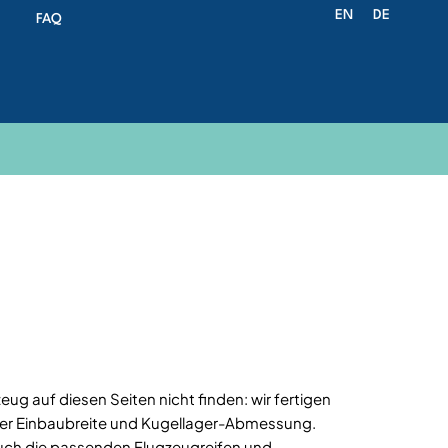
EN
DE
FAQ
gzeug auf diesen Seiten nicht finden: wir fertigen
er Einbaubreite und Kugellager-Abmessung.
auch die passenden Flugzeugreifen und -