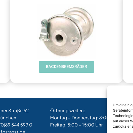
BACKENBREMSRÄDER
Um dir ein 
hner Straße 62
Öffnungszeiten:
Geräteinfor
Technologie
München
Montag – Donnerstag: 8:00 – 17:00 Uh
auf dieser W
(0)89 544 599 0
Freitag: 8:00 – 15:00 Uhr
zurückziehs
nfo@tost.de