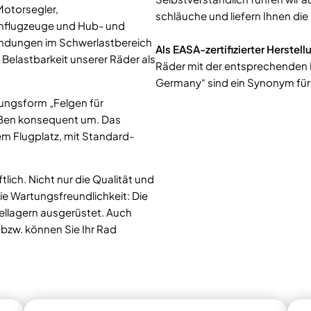
Motorsegler,
schläuche und liefern Ihnen di
enflugzeuge und Hub- und
ndungen im Schwerlastbereich
Als EASA-zertifizierter Herste
elastbarkeit unserer Räder als
Räder mit der entsprechenden 
Germany“ sind ein Synonym für
gungsform „Felgen für
rößen konsequent um. Das
m Flugplatz, mit Standard-
tlich. Nicht nur die Qualität und
e Wartungsfreundlichkeit: Die
ellagern ausgerüstet. Auch
 bzw. können Sie Ihr Rad