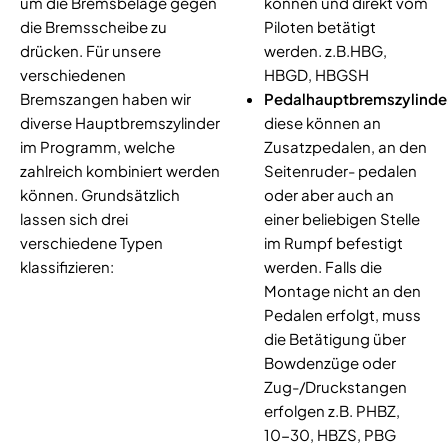
um die Bremsbeläge gegen
können und direkt vom
die Bremsscheibe zu
Piloten betätigt
drücken. Für unsere
werden. z.B.HBG,
verschiedenen
HBGD, HBGSH
Bremszangen haben wir
Pedalhauptbremszylinde
diverse Hauptbremszylinder
diese können an
im Programm, welche
Zusatzpedalen, an den
zahlreich kombiniert werden
Seitenruder- pedalen
können. Grundsätzlich
oder aber auch an
lassen sich drei
einer beliebigen Stelle
verschiedene Typen
im Rumpf befestigt
klassifizieren:
werden. Falls die
Montage nicht an den
Pedalen erfolgt, muss
die Betätigung über
Bowdenzüge oder
Zug-/Druckstangen
erfolgen z.B. PHBZ,
10-30, HBZS, PBG