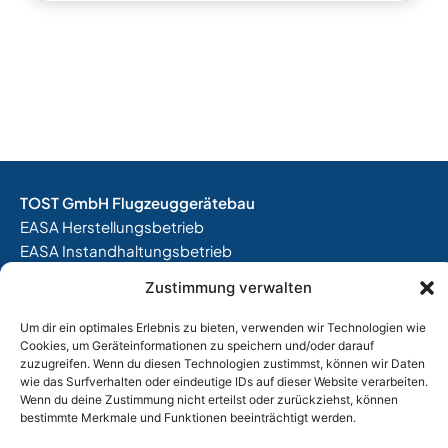
TOST GmbH Flugzeuggerätebau
EASA Herstellungsbetrieb
EASA Instandhaltungsbetrieb
Entwicklungsbetrieb
Zustimmung verwalten
Thalkirchner Straße 62
Um dir ein optimales Erlebnis zu bieten, verwenden wir Technologien wie
80337 München
Cookies, um Geräteinformationen zu speichern und/oder darauf
Tel. +49
(0)89 544 599 0
zuzugreifen. Wenn du diesen Technologien zustimmst, können wir Daten
wie das Surfverhalten oder eindeutige IDs auf dieser Website verarbeiten.
E-Mail:
info@tost.de
Wenn du deine Zustimmung nicht erteilst oder zurückziehst, können
bestimmte Merkmale und Funktionen beeinträchtigt werden.
Öffnungszeiten:
Montag – Donnerstag: 8:00 – 17:00 Uhr