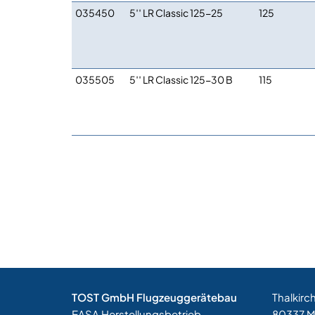
035450
5′′ LR Classic 125-25
125
035505
5′′ LR Classic 125-30 B
115
TOST GmbH Flugzeuggerätebau
Thalkirc
EASA Herstellungsbetrieb
80337 