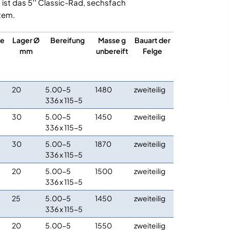
ist das 5′′ Classic-Rad, sechsfach
tem.
te
Lager Ø
Bereifung
Masse g
Bauart der
mm
unbereift
Felge
20
5.00-5
1480
zweiteilig
336 x 115-5
30
5.00-5
1450
zweiteilig
336 x 115-5
30
5.00-5
1870
zweiteilig
336 x 115-5
20
5.00-5
1500
zweiteilig
336 x 115-5
25
5.00-5
1450
zweiteilig
336 x 115-5
20
5.00-5
1550
zweiteilig