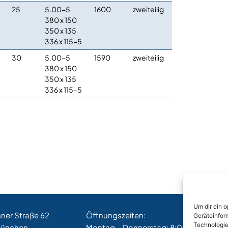
25
5.00-5
1600
zweiteilig
380 x 150
350 x 135
336 x 115-5
30
5.00-5
1590
zweiteilig
380 x 150
350 x 135
336 x 115-5
Um dir ein 
hner Straße 62
Öffnungszeiten:
Geräteinfor
Technologie
München
Montag – Donnerstag: 8:00 – 17:00 Uh