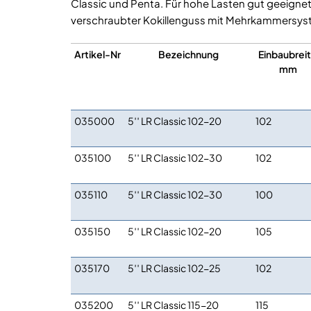
Classic und Penta. Für hohe Lasten gut geeignet 
verschraubter Kokillenguss mit Mehrkammersys
Artikel-Nr
Bezeichnung
Einbaubrei
mm
035000
5′′ LR Classic 102-20
102
035100
5′′ LR Classic 102-30
102
035110
5′′ LR Classic 102-30
100
035150
5′′ LR Classic 102-20
105
035170
5′′ LR Classic 102-25
102
035200
5′′ LR Classic 115-20
115