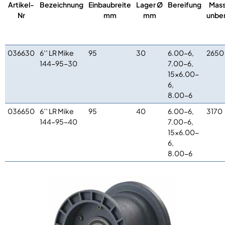
Artikel-
Bezeichnung
Einbaubreite
Lager Ø
Bereifung
Mass
Nr
mm
mm
unber
036630
6′′ LR Mike
95
30
6.00-6,
2650
144-95-30
7.00-6,
15×6.00-
6,
8.00-6
036650
6′′ LR Mike
95
40
6.00-6,
3170
144-95-40
7.00-6,
15×6.00-
6,
8.00-6