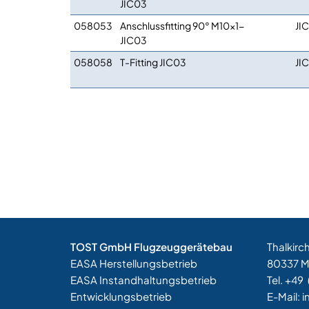
JIC03
058053
Anschlussfitting 90° M10x1-
JI
JIC03
058058
T-Fitting JIC03
JI
TOST GmbH Flugzeuggerätebau
Thalkirc
EASA Herstellungsbetrieb
80337 
EASA Instandhaltungsbetrieb
Tel. +49
Entwicklungsbetrieb
E-Mail:
i