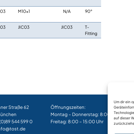
C03
M10x1
N/A
90°
C03
JIC03
JIC03
T-
Fitting
Um dir ein 
hner Straße 62
Öffnungszeiten:
Geräteinfor
Technologie
München
Montag – Donnerstag: 8:00 – 17:00 Uh
auf dieser W
(0)89 544 599 0
Freitag: 8:00 – 15:00 Uhr
zurückziehs
nfo@tost.de