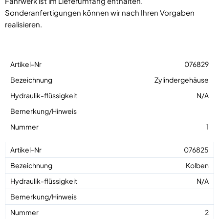
Fahrwerk ist im Lieferumfang enthalten.
Sonderanfertigungen können wir nach Ihren Vorgaben
realisieren.
076829
Zylindergehäuse
N/A
1
076825
Kolben
N/A
2