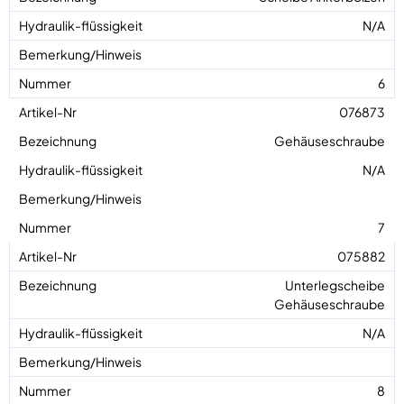
N/A
6
076873
Gehäuseschraube
N/A
7
075882
Unterlegscheibe
Gehäuseschraube
N/A
8