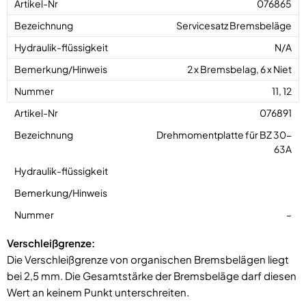
076865
Servicesatz Bremsbeläge
N/A
2 x Bremsbelag, 6 x Niet
11, 12
076891
Drehmomentplatte für BZ 30-
63A
–
Verschleißgrenze:
Die Verschleißgrenze von organischen Bremsbelägen liegt
bei 2,5 mm. Die Gesamtstärke der Bremsbeläge darf diesen
Wert an keinem Punkt unterschreiten.