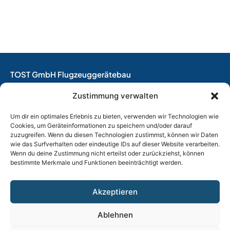
TOST GmbH Flugzeuggerätebau
EASA Herstellungsbetrieb
Zustimmung verwalten
EASA Instandhaltungsbetrieb
Entwicklungsbetrieb
Um dir ein optimales Erlebnis zu bieten, verwenden wir Technologien wie
Cookies, um Geräteinformationen zu speichern und/oder darauf
Thalkirchner Straße 62
zuzugreifen. Wenn du diesen Technologien zustimmst, können wir Daten
80337 München
wie das Surfverhalten oder eindeutige IDs auf dieser Website verarbeiten.
Wenn du deine Zustimmung nicht erteilst oder zurückziehst, können
Tel. +49
(0)89 544 599 0
bestimmte Merkmale und Funktionen beeinträchtigt werden.
E-Mail:
info@tost.de
Öffnungszeiten:
Akzeptieren
Montag – Donnerstag: 8:00 – 17:00 Uhr
Freitag: 8:00 – 15:00 Uhr
Ablehnen