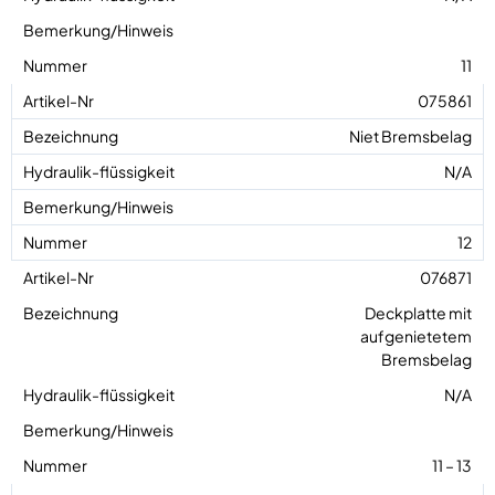
11
075861
Niet Bremsbelag
N/A
12
076871
Deckplatte mit
aufgenietetem
Bremsbelag
N/A
11 – 13