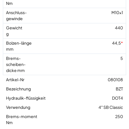
M10x1
440
44,5
*
5
080108
BZT
DOT4
4″ SB Classic
250