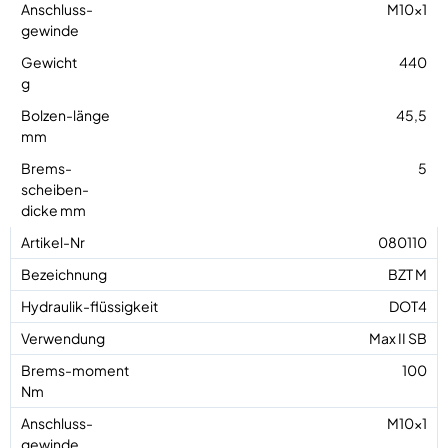
M10x1
440
45,5
5
080110
BZT M
DOT4
Max II SB
100
M10x1