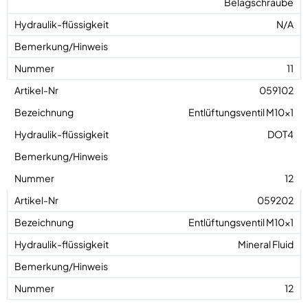
Belagschraube
N/A
11
059102
Entlüftungsventil M10x1
DOT4
12
059202
Entlüftungsventil M10x1
Mineral Fluid
12