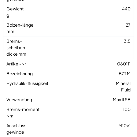
440
27
3,5
080111
BZT M
Mineral
Fluid
Max II SB
100
M10x1