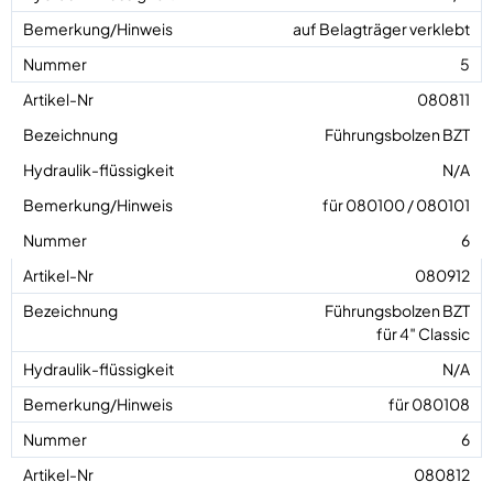
auf Belagträger verklebt
5
080811
Führungsbolzen BZT
N/A
für 080100 / 080101
6
080912
Führungsbolzen BZT
für 4″ Classic
N/A
für 080108
6
080812