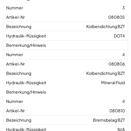
3
080805
Kolbendichtung BZT
DOT4
4
080806
Kolbendichtung BZT
Mineral Fluid
4
080810
Bremsbelag BZT
N/A