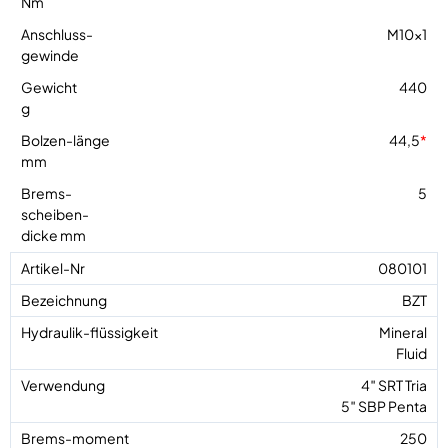
M10x1
440
44,5
*
5
080101
BZT
Mineral
Fluid
4″ SRT Tria
5″ SBP Penta
250