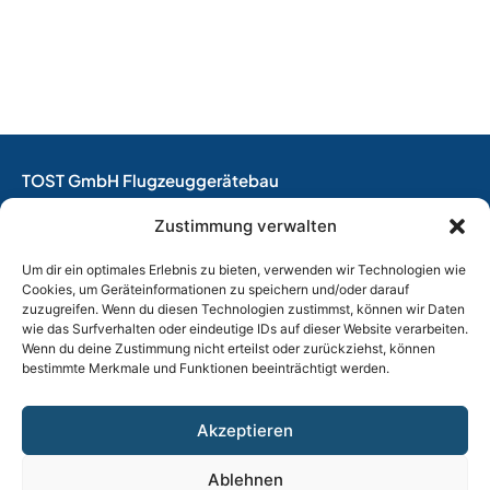
TOST GmbH Flugzeuggerätebau
EASA Herstellungsbetrieb
Zustimmung verwalten
EASA Instandhaltungsbetrieb
Entwicklungsbetrieb
Um dir ein optimales Erlebnis zu bieten, verwenden wir Technologien wie
Cookies, um Geräteinformationen zu speichern und/oder darauf
Thalkirchner Straße 62
zuzugreifen. Wenn du diesen Technologien zustimmst, können wir Daten
80337 München
wie das Surfverhalten oder eindeutige IDs auf dieser Website verarbeiten.
Wenn du deine Zustimmung nicht erteilst oder zurückziehst, können
Tel. +49
(0)89 544 599 0
bestimmte Merkmale und Funktionen beeinträchtigt werden.
E-Mail:
info@tost.de
Öffnungszeiten:
Akzeptieren
Montag – Donnerstag: 8:00 – 17:00 Uhr
Freitag: 8:00 – 15:00 Uhr
Ablehnen