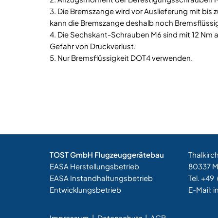
3. Die Bremszange wird vor Auslieferung mit bis 
kann die Bremszange deshalb noch Bremsflüssig
4. Die Sechskant-Schrauben M6 sind mit 12 Nm 
Gefahr von Druckverlust.
5. Nur Bremsflüssigkeit DOT4 verwenden.
TOST GmbH Flugzeuggerätebau
Thalkirc
EASA Herstellungsbetrieb
80337 
EASA Instandhaltungsbetrieb
Tel. +49
Entwicklungsbetrieb
E-Mail:
i
Impressum
|
Datenschutz |
AGB