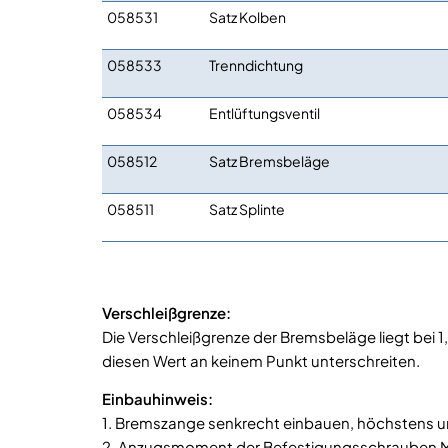
058531
Satz Kolben
058533
Trenndichtung
058534
Entlüftungsventil
058512
Satz Bremsbeläge
058511
Satz Splinte
Verschleißgrenze:
Die Verschleißgrenze der Bremsbeläge liegt bei
diesen Wert an keinem Punkt unterschreiten.
Einbauhinweis:
1. Bremszange senkrecht einbauen, höchstens u
2. Anzugsmoment der Befestigungsschrauben M