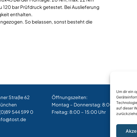
zu 120 bar Prüfdruck getestet. Bei Auslieferung
keit enthalten.
angezogen. So belassen, sonst besteht die
Um dir ein 
hner Straße 62
Öffnungszeiten:
Geräteinfor
Technologie
München
Montag – Donnerstag: 8:00 – 17:00 Uh
auf dieser W
(0)89 544 599 0
Freitag: 8:00 – 15:00 Uhr
zurückziehs
nfo@tost.de
Akze