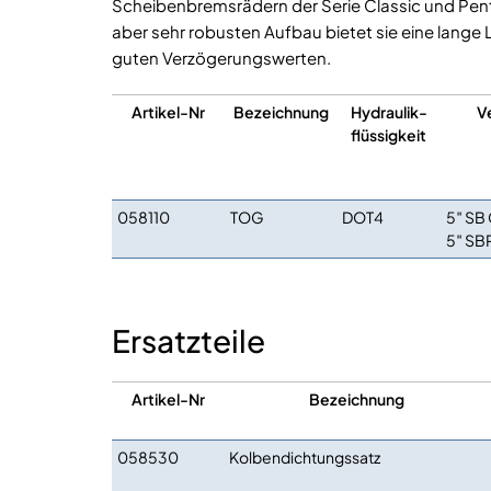
Scheibenbremsrädern der Serie Classic und Pen
aber sehr robusten Aufbau bietet sie eine lang
guten Verzögerungswerten.
Artikel-Nr
Bezeichnung
Hydraulik-
V
flüssigkeit
058110
TOG
DOT4
5″ SB 
5″ SB
Ersatzteile
Artikel-Nr
Bezeichnung
058530
Kolbendichtungssatz