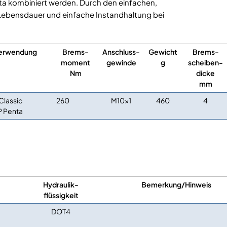
ta kombiniert werden. Durch den einfachen,
e Lebensdauer und einfache Instandhaltung bei
erwendung
Brems-
Anschluss-
Gewicht
Brems-
moment
gewinde
g
scheiben-
Nm
dicke
mm
Classic
260
M10x1
460
4
P Penta
Hydraulik-
Bemerkung/Hinweis
flüssigkeit
DOT4