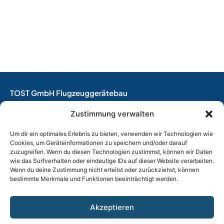
TOST GmbH Flugzeuggerätebau
EASA Herstellungsbetrieb
Zustimmung verwalten
EASA Instandhaltungsbetrieb
Entwicklungsbetrieb
Um dir ein optimales Erlebnis zu bieten, verwenden wir Technologien wie
Cookies, um Geräteinformationen zu speichern und/oder darauf
Thalkirchner Straße 62
zuzugreifen. Wenn du diesen Technologien zustimmst, können wir Daten
80337 München
wie das Surfverhalten oder eindeutige IDs auf dieser Website verarbeiten.
Wenn du deine Zustimmung nicht erteilst oder zurückziehst, können
Tel. +49
(0)89 544 599 0
bestimmte Merkmale und Funktionen beeinträchtigt werden.
E-Mail:
info@tost.de
Öffnungszeiten:
Akzeptieren
Montag – Donnerstag: 8:00 – 17:00 Uhr