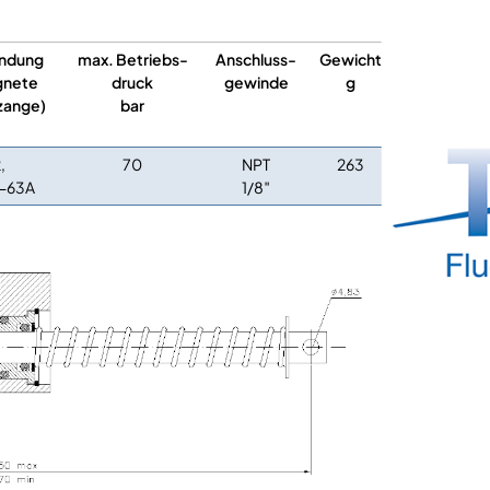
ndung
max. Betriebs-
Anschluss-
Gewicht
gnete
druck
gewinde
g
zange)
bar
,
70
NPT
263
0-63A
1/8″