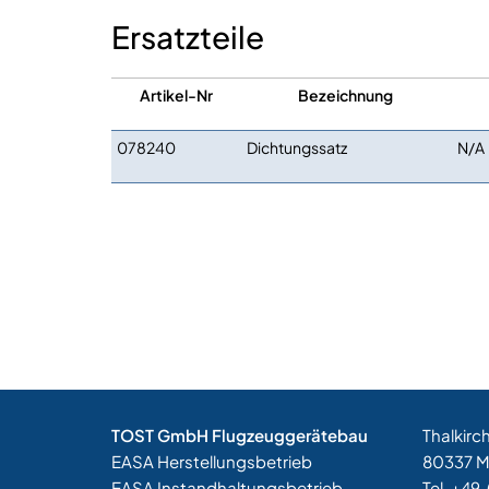
Ersatzteile
Artikel-Nr
Bezeichnung
078240
Dichtungssatz
N/A
TOST GmbH Flugzeuggerätebau
Thalkirc
EASA Herstellungsbetrieb
80337 
EASA Instandhaltungsbetrieb
Tel. +49