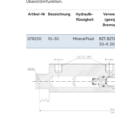
Überströmfunktion.
Artikel-Nr
Bezeichnung
Hydraulik-
Verwe
flüssigkeit
(geei
Brems
078230
10-30
Mineral Fluid
BZT, BZT2
30-9, 3