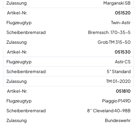
Marganski SB
051520
Twin-Astir
Bremssch. 170-35-5
Grob TM 315-50
051530
Astir CS
5″ Standard
TM 01-2020
051810
Piaggio P149D
8′′ Cleveland 40-98B
Bundeswehr