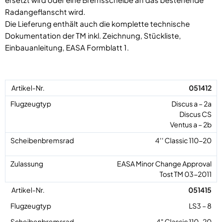
Radangeflanscht wird.
Die Lieferung enthält auch die komplette technische
Dokumentation der TM inkl. Zeichnung, Stückliste,
Einbauanleitung, EASA Formblatt 1.
051412
Discus a – 2a
Discus CS
Ventus a – 2b
4′′ Classic 110-20
EASA Minor Change Approval
Tost TM 03-2011
051415
LS3 – 8
4″ Classic 110-20