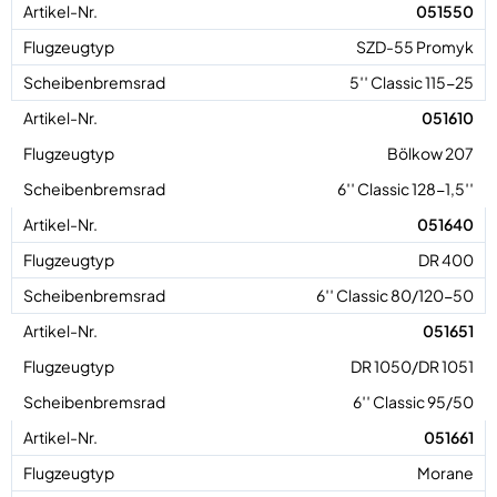
051550
SZD-55 Promyk
5′′ Classic 115-25
051610
Bölkow 207
6′′ Classic 128-1,5′′
051640
DR 400
6′′ Classic 80/120-50
051651
DR 1050/DR 1051
6′′ Classic 95/50
051661
Morane