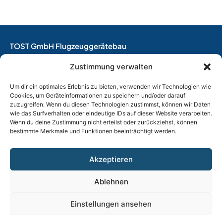
TOST GmbH Flugzeuggerätebau
EASA Herstellungsbetrieb
Zustimmung verwalten
EASA Instandhaltungsbetrieb
Entwicklungsbetrieb
Um dir ein optimales Erlebnis zu bieten, verwenden wir Technologien wie
Cookies, um Geräteinformationen zu speichern und/oder darauf
Thalkirchner Straße 62
zuzugreifen. Wenn du diesen Technologien zustimmst, können wir Daten
80337 München
wie das Surfverhalten oder eindeutige IDs auf dieser Website verarbeiten.
Wenn du deine Zustimmung nicht erteilst oder zurückziehst, können
Tel. +49
(0)89 544 599 0
bestimmte Merkmale und Funktionen beeinträchtigt werden.
E-Mail:
info@tost.de
Öffnungszeiten:
Akzeptieren
Montag – Donnerstag: 8:00 – 17:00 Uhr
Freitag: 8:00 – 15:00 Uhr
Ablehnen
Einstellungen ansehen
Impressum
|
Datenschutz |
AGB