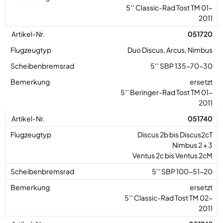
5′′ Classic-Rad Tost TM 01-
2011
051720
Duo Discus, Arcus, Nimbus
5′′ SBP 135-70-30
ersetzt
5′′ Beringer-Rad Tost TM 01-
2011
051740
Discus 2b bis Discus2cT
Nimbus 2 + 3
Ventus 2c bis Ventus 2cM
5′′ SBP 100-51-20
ersetzt
5′′ Classic-Rad Tost TM 02-
2011