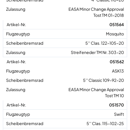
EASA Minor Change Approval
Tost TM 01-2018
051564
Mosquito
5′′ Clas. 122-105-20
Streifeneder TM Nr. 303-20
051562
ASK13
5′′ Classic 109-92-20
EASA Minor Change Approval
Tost TM 10
051570
Swift
5′′ Clas. 115-102-25