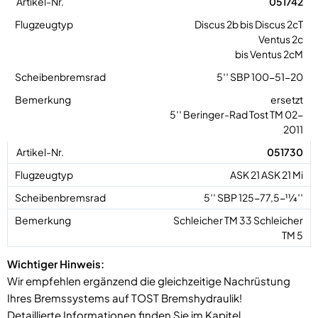
051742
Discus 2b bis Discus 2cT
Ventus 2c
bis Ventus 2cM
5′′ SBP 100-51-20
ersetzt
5′′ Beringer-Rad Tost TM 02-
2011
051730
ASK 21 ASK 21 Mi
5′′ SBP 125-77,5-11⁄4′′
Schleicher TM 33 Schleicher
TM 5
Wichtiger Hinweis:
Wir empfehlen ergänzend die gleichzeitige Nachrüstung
Ihres Bremssystems auf TOST Bremshydraulik!
Detaillierte Informationen finden Sie im Kapitel