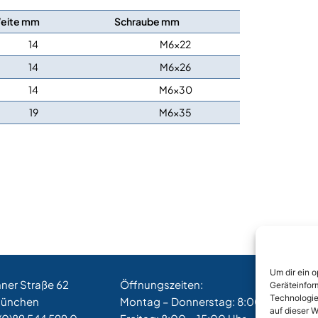
Weite mm
Schraube mm
14
M6x22
14
M6x26
14
M6x30
19
M6x35
Um dir ein 
hner Straße 62
Öffnungszeiten:
Geräteinfor
Technologie
München
Montag – Donnerstag: 8:00 – 17:00 Uh
auf dieser W