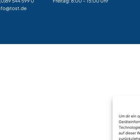
(0)89 544 599 0
Freitag: 8:00 – 15:00 Uhr
nfo@tost.de
Um dir ein 
Geräteinfor
Technologie
auf dieser W
zurückziehs