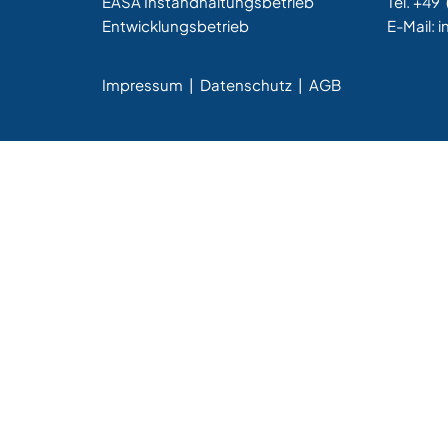
EASA Instandhaltungsbetrieb
Tel. +49
Entwicklungsbetrieb
E-Mail:
i
Impressum
|
Datenschutz |
AGB