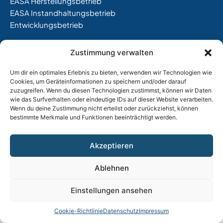
EASA Herstellungsbetrieb
EASA Instandhaltungsbetrieb
Entwicklungsbetrieb
Thalkirchner Straße 62
Zustimmung verwalten
80337 München
Tel. +49
(0)89 544 599 0
Um dir ein optimales Erlebnis zu bieten, verwenden wir Technologien wie
E-Mail:
info@tost.de
Cookies, um Geräteinformationen zu speichern und/oder darauf
zuzugreifen. Wenn du diesen Technologien zustimmst, können wir Daten
Öffnungszeiten:
wie das Surfverhalten oder eindeutige IDs auf dieser Website verarbeiten.
Wenn du deine Zustimmung nicht erteilst oder zurückziehst, können
Montag – Donnerstag: 8:00 – 17:00 Uhr
bestimmte Merkmale und Funktionen beeinträchtigt werden.
Freitag: 8:00 – 15:00 Uhr
Akzeptieren
Impressum
|
Datenschutz |
AGB
Ablehnen
Einstellungen ansehen
Cookie-Richtlinie
Datenschutz
Impressum