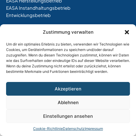
EASA Herstellungsbetrieb
EASA Instandhaltungsbetrieb
Entwicklungsbetrieb
Thalkirchner Straße 62
Zustimmung verwalten
80337 München
Tel. +49
(0)89 544 599 0
Um dir ein optimales Erlebnis zu bieten, verwenden wir Technologien wie
E-Mail:
info@tost.de
Cookies, um Geräteinformationen zu speichern und/oder darauf
zuzugreifen. Wenn du diesen Technologien zustimmst, können wir Daten
Öffnungszeiten:
wie das Surfverhalten oder eindeutige IDs auf dieser Website verarbeiten.
Wenn du deine Zustimmung nicht erteilst oder zurückziehst, können
Montag – Donnerstag: 8:00 – 17:00 Uhr
bestimmte Merkmale und Funktionen beeinträchtigt werden.
Freitag: 8:00 – 15:00 Uhr
Akzeptieren
Impressum
|
Datenschutz |
AGB
Ablehnen
Einstellungen ansehen
Cookie-Richtlinie
Datenschutz
Impressum