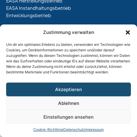
EASA Herstellungsbetrieb
EASA Instandhaltungsbetrieb
Entwicklungsbetrieb
Thalkirchner Straße 62
Zustimmung verwalten
80337 München
Tel. +49
(0)89 544 599 0
Um dir ein optimales Erlebnis zu bieten, verwenden wir Technologien wie
E-Mail:
info@tost.de
Cookies, um Geräteinformationen zu speichern und/oder darauf
zuzugreifen. Wenn du diesen Technologien zustimmst, können wir Daten
Öffnungszeiten:
wie das Surfverhalten oder eindeutige IDs auf dieser Website verarbeiten.
Wenn du deine Zustimmung nicht erteilst oder zurückziehst, können
Montag – Donnerstag: 8:00 – 17:00 Uhr
bestimmte Merkmale und Funktionen beeinträchtigt werden.
Freitag: 8:00 – 15:00 Uhr
Akzeptieren
Impressum
|
Datenschutz |
AGB
Ablehnen
Einstellungen ansehen
Cookie-Richtlinie
Datenschutz
Impressum