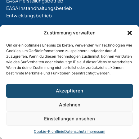
EASA Herstellungsbetrieb
EASA Instandhaltungsbetrieb
Entwicklungsbetrieb
Thalkirchner Straße 62
Zustimmung verwalten
80337 München
Tel. +49
(0)89 544 599 0
Um dir ein optimales Erlebnis zu bieten, verwenden wir Technologien wie
E-Mail:
info@tost.de
Cookies, um Geräteinformationen zu speichern und/oder darauf
zuzugreifen. Wenn du diesen Technologien zustimmst, können wir Daten
Öffnungszeiten:
wie das Surfverhalten oder eindeutige IDs auf dieser Website verarbeiten.
Wenn du deine Zustimmung nicht erteilst oder zurückziehst, können
Montag – Donnerstag: 8:00 – 17:00 Uhr
bestimmte Merkmale und Funktionen beeinträchtigt werden.
Freitag: 8:00 – 15:00 Uhr
Akzeptieren
Impressum
|
Datenschutz |
AGB
Ablehnen
Einstellungen ansehen
Cookie-Richtlinie
Datenschutz
Impressum