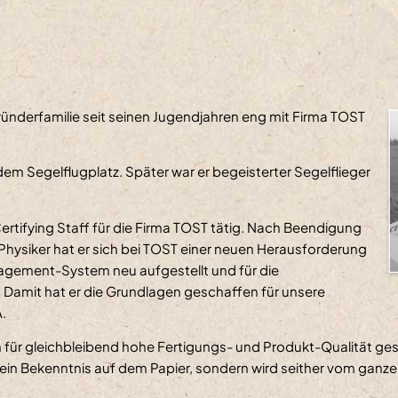
Gründerfamilie seit seinen Jugendjahren eng mit Firma TOST
 dem Segelflugplatz. Später war er begeisterter Segelflieger
 Certifying Staff für die Firma TOST tätig. Nach Beendigung
Physiker hat er sich bei TOST einer neuen Herausforderung
nagement-System neu aufgestellt und für die
 Damit hat er die Grundlagen geschaffen für unsere
.
en für gleichbleibend hohe Fertigungs- und Produkt-Qualität ge
in Bekenntnis auf dem Papier, sondern wird seither vom ganz