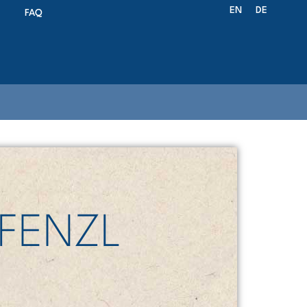
EN
DE
FAQ
FENZL