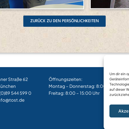
ZURÜCK ZU DEN PERSÖNLICHKEITEN
Um dir ein 
hner Straße 62
Öffnungszeiten:
Geräteinfor
Technologie
München
Montag – Donnerstag: 8:00 – 17:00 Uh
auf dieser W
(0)89 544 599 0
Freitag: 8:00 – 15:00 Uhr
zurückziehs
nfo@tost.de
Akze