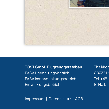
TOST GmbH Flugzeuggerätebau
Thalkirc
EASA Herstellungsbetrieb
80337 
EASA Instandhaltungsbetrieb
Tel. +49
Entwicklungsbetrieb
E-Mail:
i
Impressum
|
Datenschutz |
AGB