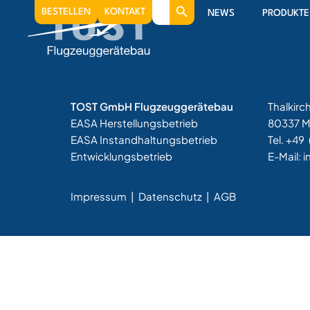
Search
Widerrufsbelehru
BESTELLEN
KONTAKT
NEWS
PRODUKTE
for:
TOST GmbH Flugzeuggerätebau
Thalkirc
EASA Herstellungsbetrieb
80337 
EASA Instandhaltungsbetrieb
Tel. +49
Entwicklungsbetrieb
E-Mail:
i
Impressum
|
Datenschutz |
AGB