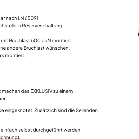
aar nach LN 65091
chstelle in Reserveschaltung
5 mit Bruchlast 500 daN montiert.
 eine andere Bruchlast wünschen.
rk montiert.
it machen das EXKLUSIV zu einem
uer.
se eingeknotet. Zusätzlich sind die Seilenden
r einfach selbst durchgeführt werden,
ichnung).