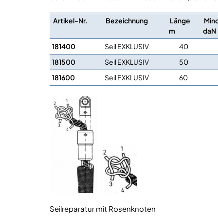
Artikel-Nr.
Bezeichnung
Länge
Mind
m
daN
181400
Seil EXKLUSIV
40
181500
Seil EXKLUSIV
50
181600
Seil EXKLUSIV
60
Seilreparatur mit Rosenknoten