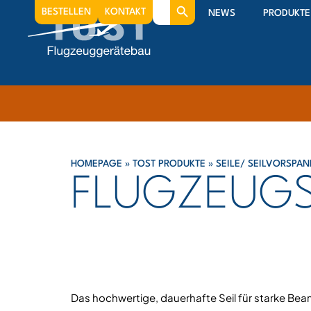
Search
BESTELLEN
KONTAKT
NEWS
PRODUKTE
for:
HOMEPAGE
»
TOST PRODUKTE
»
SEILE/ SEILVORSPA
FLUGZEUGS
Das hochwertige, dauerhafte Seil für starke Be