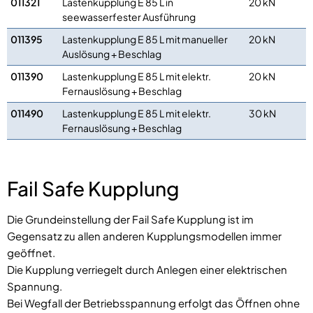
011321
Lastenkupplung E 85 L in
20 kN
seewasserfester Ausführung
011395
Lastenkupplung E 85 L mit manueller
20 kN
Auslösung + Beschlag
011390
Lastenkupplung E 85 L mit elektr.
20 kN
Fernauslösung + Beschlag
011490
Lastenkupplung E 85 L mit elektr.
30 kN
Fernauslösung + Beschlag
Fail Safe Kupplung
Die Grundeinstellung der Fail Safe Kupplung ist im
Gegensatz zu allen anderen Kupplungsmodellen immer
geöffnet.
Die Kupplung verriegelt durch Anlegen einer elektrischen
Spannung.
Bei Wegfall der Betriebsspannung erfolgt das Öffnen ohne