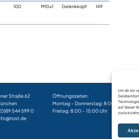
100
M10x1
Gelenkkopf
149
Um dir ein 
hner Straße 62
Öffnungszeiten:
Geräteinfor
Technologie
München
Montag – Donnerstag: 8:00 – 17:00 Uh
auf dieser W
(0)89 544 599 0
Freitag: 8:00 – 15:00 Uhr
zurückziehs
nfo@tost.de
Akze