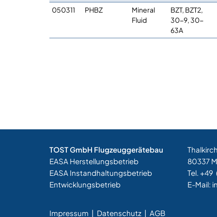
050311
PHBZ
Mineral
BZT, BZT2,
Fluid
30-9, 30-
63A
TOST GmbH Flugzeuggerätebau
Thalkirc
EASA Herstellungsbetrieb
80337 
EASA Instandhaltungsbetrieb
Tel. +49
Entwicklungsbetrieb
E-Mail:
i
Impressum
|
Datenschutz |
AGB