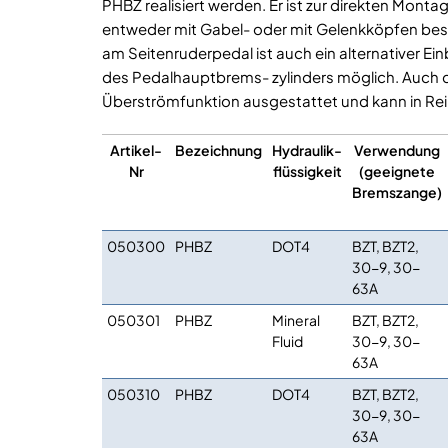
PHBZ realisiert werden. Er ist zur direkten Mon
entweder mit Gabel- oder mit Gelenkköpfen be
am Seitenruderpedal ist auch ein alternativer Ei
des Pedalhauptbrems- zylinders möglich. Auch di
Überströmfunktion ausgestattet und kann in Re
Artikel-
Bezeichnung
Hydraulik-
Verwendung
Nr
flüssigkeit
(geeignete
Bremszange)
050300
PHBZ
DOT4
BZT, BZT2,
30-9, 30-
63A
050301
PHBZ
Mineral
BZT, BZT2,
Fluid
30-9, 30-
63A
050310
PHBZ
DOT4
BZT, BZT2,
30-9, 30-
63A