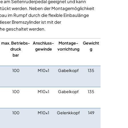
tage am Seitenruderpedal geeignet und kann
stückt werden. Neben der Montagemöglichkeit
nbau im Rumpf durch die flexible Einbaulänge
eser Bremszylinder ist mit der
ihe geschaltet werden.
max. Betriebs-
Anschluss-
Montage-
Gewicht
druck
gewinde
vorrichtung
g
bar
100
M10x1
Gabelkopf
135
100
M10x1
Gabelkopf
135
100
M10x1
Gelenkkopf
149