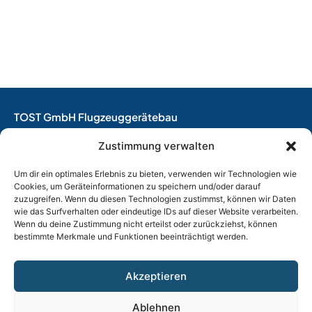
TOST GmbH Flugzeuggerätebau
EASA Herstellungsbetrieb
Zustimmung verwalten
EASA Instandhaltungsbetrieb
Entwicklungsbetrieb
Um dir ein optimales Erlebnis zu bieten, verwenden wir Technologien wie
Cookies, um Geräteinformationen zu speichern und/oder darauf
Thalkirchner Straße 62
zuzugreifen. Wenn du diesen Technologien zustimmst, können wir Daten
80337 München
wie das Surfverhalten oder eindeutige IDs auf dieser Website verarbeiten.
Wenn du deine Zustimmung nicht erteilst oder zurückziehst, können
Tel. +49
(0)89 544 599 0
bestimmte Merkmale und Funktionen beeinträchtigt werden.
E-Mail:
info@tost.de
Öffnungszeiten:
Akzeptieren
Montag – Donnerstag: 8:00 – 17:00 Uhr
Freitag: 8:00 – 15:00 Uhr
Ablehnen