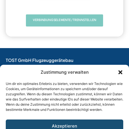
VERBINDUNGSELEMENTE/TRENNSTELLEN
TOST GmbH Flugzeuggerätebau
EASA Herstellungsbetrieb
Zustimmung verwalten
EASA Instandhaltungsbetrieb
Entwicklungsbetrieb
Um dir ein optimales Erlebnis zu bieten, verwenden wir Technologien wie
Cookies, um Geräteinformationen zu speichern und/oder darauf
Thalkirchner Straße 62
zuzugreifen. Wenn du diesen Technologien zustimmst, können wir Daten
80337 München
wie das Surfverhalten oder eindeutige IDs auf dieser Website verarbeiten.
Wenn du deine Zustimmung nicht erteilst oder zurückziehst, können
Tel. +49
(0)89 544 599 0
bestimmte Merkmale und Funktionen beeinträchtigt werden.
E-Mail:
info@tost.de
Öffnungszeiten:
Akzeptieren