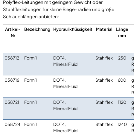
Polyflex-Leitungen mit geringem Gewicht oder
Stahlflexleitungen für kleine Biege- radien und große
Schlauchlängen anbieten:
Artikel-
Bezeichnung
Hydraulikflüssigkeit
Material
Länge
Nr
mm
058712
Form 1
DOT4,
Stahlflex
250
g
Mineral Fluid
R
R
058716
Form 1
DOT4,
Stahlflex
600
g
Mineral Fluid
R
R
058721
Form 1
DOT4,
Stahlflex
1120
g
Mineral Fluid
R
R
058724
Form 1
DOT4,
Stahlflex
1240
g
Mineral Fluid
R