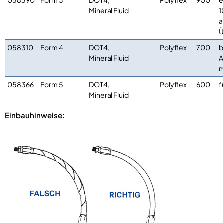
058390
Form 3
DOT4,
Polyflex
900
e
Mineral Fluid
1
a
Ü
058310
Form 4
DOT4,
Polyflex
700
b
Mineral Fluid
A
058366
Form 5
DOT4,
Polyflex
600
f
Mineral Fluid
Einbauhinweise: