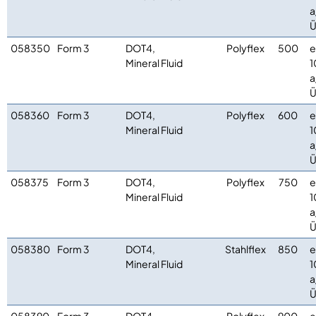
a
Ü
058350
Form 3
DOT4,
Polyflex
500
e
Mineral Fluid
1
a
Ü
058360
Form 3
DOT4,
Polyflex
600
e
Mineral Fluid
1
a
Ü
058375
Form 3
DOT4,
Polyflex
750
e
Mineral Fluid
1
a
Ü
058380
Form 3
DOT4,
Stahlflex
850
e
Mineral Fluid
1
a
Ü