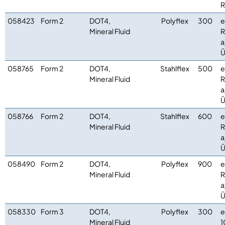
R
058423
Form 2
DOT4,
Polyflex
300
e
Mineral Fluid
R
a
Ü
058765
Form 2
DOT4,
Stahlflex
500
e
Mineral Fluid
R
a
Ü
058766
Form 2
DOT4,
Stahlflex
600
e
Mineral Fluid
R
a
Ü
058490
Form 2
DOT4,
Polyflex
900
e
Mineral Fluid
R
a
Ü
058330
Form 3
DOT4,
Polyflex
300
e
Mineral Fluid
1