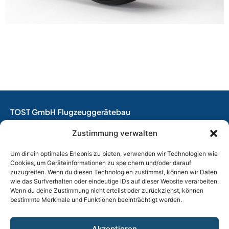
TOST GmbH Flugzeuggerätebau
EASA Herstellungsbetrieb
Zustimmung verwalten
EASA Instandhaltungsbetrieb
Entwicklungsbetrieb
Um dir ein optimales Erlebnis zu bieten, verwenden wir Technologien wie
Cookies, um Geräteinformationen zu speichern und/oder darauf
Thalkirchner Straße 62
zuzugreifen. Wenn du diesen Technologien zustimmst, können wir Daten
80337 München
wie das Surfverhalten oder eindeutige IDs auf dieser Website verarbeiten.
Wenn du deine Zustimmung nicht erteilst oder zurückziehst, können
Tel. +49
(0)89 544 599 0
bestimmte Merkmale und Funktionen beeinträchtigt werden.
E-Mail:
info@tost.de
Öffnungszeiten:
Akzeptieren