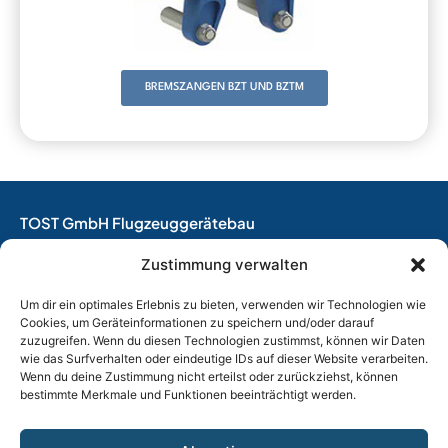
BREMSZANGEN BZT UND BZTM
TOST GmbH Flugzeuggerätebau
EASA Herstellungsbetrieb
Zustimmung verwalten
EASA Instandhaltungsbetrieb
Entwicklungsbetrieb
Um dir ein optimales Erlebnis zu bieten, verwenden wir Technologien wie
Cookies, um Geräteinformationen zu speichern und/oder darauf
Thalkirchner Straße 62
zuzugreifen. Wenn du diesen Technologien zustimmst, können wir Daten
80337 München
wie das Surfverhalten oder eindeutige IDs auf dieser Website verarbeiten.
Wenn du deine Zustimmung nicht erteilst oder zurückziehst, können
Tel. +49
(0)89 544 599 0
bestimmte Merkmale und Funktionen beeinträchtigt werden.
E-Mail:
info@tost.de
Öffnungszeiten: