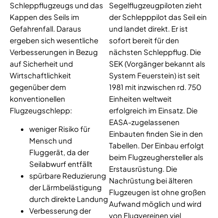
Schleppflugzeugs und das
Segelflugzeugpiloten zieht
Kappen des Seils im
der Schlepppilot das Seil ein
Gefahrenfall. Daraus
und landet direkt. Er ist
ergeben sich wesentliche
sofort bereit für den
Verbesserungen in Bezug
nächsten Schleppflug. Die
auf Sicherheit und
SEK (Vorgänger bekannt als
Wirtschaftlichkeit
System Feuerstein) ist seit
gegenüber dem
1981 mit inzwischen rd. 750
konventionellen
Einheiten weltweit
Flugzeugschlepp:
erfolgreich im Einsatz. Die
EASA-zugelassenen
weniger Risiko für
Einbauten finden Sie in den
Mensch und
Tabellen. Der Einbau erfolgt
Fluggerät, da der
beim Flugzeughersteller als
Seilabwurf entfällt
Erstausrüstung. Die
spürbare Reduzierung
Nachrüstung bei älteren
der Lärmbelästigung
Flugzeugen ist ohne großen
durch direkte Landung
Aufwand möglich und wird
Verbesserung der
von Flugvereinen viel