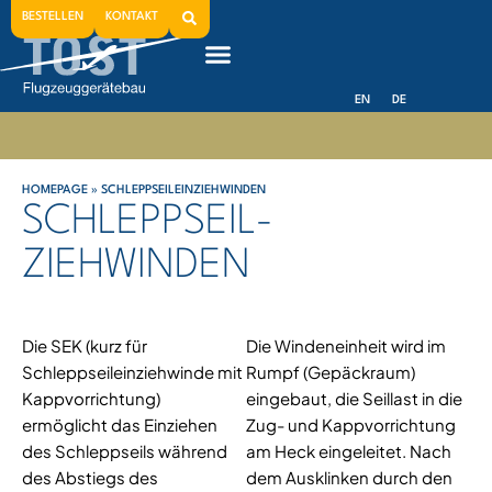
BESTELLEN
KONTAKT
EN
DE
HOMEPAGE
»
SCHLEPPSEILEINZIEHWINDEN
SCHLEPPSEIL­
ZIEHWINDEN
Die SEK (kurz für
Die Windeneinheit wird im
Schleppseileinziehwinde mit
Rumpf (Gepäckraum)
Kappvorrichtung)
eingebaut, die Seillast in die
ermöglicht das Einziehen
Zug- und Kappvorrichtung
des Schleppseils während
am Heck eingeleitet. Nach
des Abstiegs des
dem Ausklinken durch den